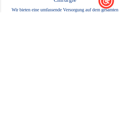
Wir bieten eine umfassende Versorgung auf dem gesamten
Gebiet der Chirurgie.
Bildgebende Diagnostik
Computertomografie
digitales Röntgen
Endoskopie
Ultraschalluntersuchungen
Echokardiographie
Innere Medizin