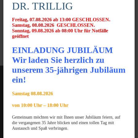
DR. TRILLIG
Wie erfahre ich die Kosten für eine
Behandlung?
Freitag, 07.08.2026 ab 13:00 GESCHLOSSEN.
Wie kann ich die Behandlung bezahlen?
Samstag, 08.08.2026 GESCHLOSSEN.
Sonntag, 09.08.2026 ab 08:00 Uhr für Notfälle
geöffnet
Benötige ich einen Termin?
EINLADUNG JUBILÄUM
Wir laden Sie herzlich zu
unserem 35-jährigen Jubiläum
ein!
Samstag 08.08.2026
von 10:00 Uhr – 18:00 Uhr
News
Gemeinsam möchten wir mit Ihnen unser Jubiläum feiern, auf
die vergangenen 35 Jahre blicken und einen tollen Tag mit
JUNI 2025
Austausch und Spaß verbringen.
Gratulation zum GPCert Emergency Medicine &
Surgery