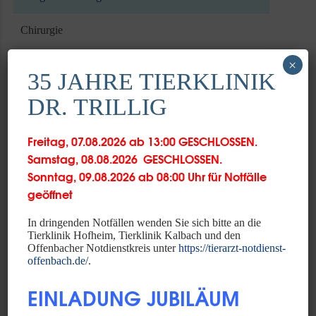
Chirurgie
×
Dermatologie
35 JAHRE TIERKLINIK
Heimtiere
DR. TRILLIG
HNO
Freitag, 07.08.2026 ab 13:00 GESCHLOSSEN.
Samstag, 08.08.2026 GESCHLOSSEN.
Innere Medizin
Sonntag, 09.08.2026 ab 08:00 Uhr für Notfälle
geöffnet
Intensivmedizin
In dringenden Notfällen wenden Sie sich bitte an die
Kardiologie
Tierklinik Hofheim, Tierklinik Kalbach und den
Offenbacher Notdienstkreis unter
https://tierarzt-notdienst-
offenbach.de/
.
Labor
EINLADUNG JUBILÄUM
Neurologie