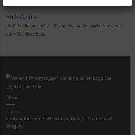
hochauflösend, digital, bis zu 90% weniger Strahlung
Endoskopie
„Schlüssellochtechnik“, diverse flexible und starre Endoskope
mit Videodarstellung.
News
JUNI 2025
Gratulation zum GPCert Emergency Medicine &
Surgery