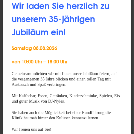
Wir laden Sie herzlich zu
Orthopädie
unserem 35-jährigen
Zahnmedizin
Jubiläum ein!
Computertomografie
Multislice Spiral-CT (16 Zeiler, 3D-CT), Schichtaufnahmen
Samstag 08.08.2026
in kürzester Zeit.
von 10:00 Uhr – 18:00 Uhr
Ultraschalluntersuchungen
Gemeinsam möchten wir mit Ihnen unser Jubiläum feiern, auf
die vergangenen 35 Jahre blicken und einen tollen Tag mit
Echokardiographie
Austausch und Spaß verbringen.
Herzultraschall inkl. Farbdopplerverfahren
Mit Kaffeebar, Essen, Getränken, Kinderschminke, Spielen, Eis
und guter Musik von DJ-Nyles.
Röntgen
Sie haben auch die Möglichkeit bei einer Rundführung die
digitale Radiografie, schnell und schonend.
Klinik hautnah hinter den Kulissen kennenzulernen.
Dentalröntgen
Wir freuen uns auf Sie!