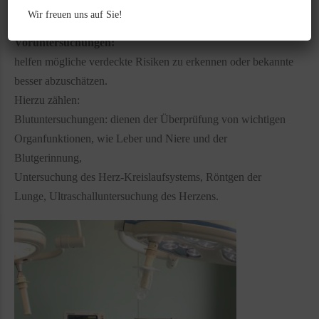
vorhanden.
Wir freuen uns auf Sie!
Voruntersuchungen:
helfen mögliche verdeckte Risiken zu erkennen oder bekannte
besser abzuschätzen.
Hierzu zählen:
Blutuntersuchungen: dienen der Überprüfung von wichtigen
Organfunktionen, wie Leber und Niere und der
Blutgerinnung,
Untersuchung des Herz-Kreislaufsystems, Röntgen der
Lunge, Ultraschalluntersuchung des Herzens.