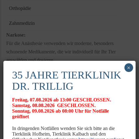
Orthopädie
Zahnmedizin
Narkose:
Für die Anästhesie verwenden wir moderne, besonders
schonende Medikamente, die wir individuell für Ihr Tier
auswählen und dosieren.
×
Mit der Inhalationsnarkose wird der Patient über Atemgase
35 JAHRE TIERKLINIK
und Sauerstoff in Narkose gelegt. Dieses Verfahren bietet
DR. TRILLIG
große Vorteile. Es ist in der Tiefe steuerbar, sehr schonend und
hat eine kurze Aufwachphase.
Freitag, 07.08.2026 ab 13:00 GESCHLOSSEN.
Samstag, 08.08.2026 GESCHLOSSEN.
Die Anästhesie wird per Monitoring überwacht. Hierzu zählen
Sonntag, 09.08.2026 ab 08:00 Uhr für Notfälle
das EKG für die Herzkontrolle, die Kapnographie kontrolliert
geöffnet
die Atemgase, die Pulsoxymetrie misst Puls und
In dringenden Notfällen wenden Sie sich bitte an die
Sauerstoffsättigung und die
Tierklinik Hofheim, Tierklinik Kalbach und den