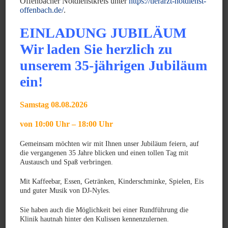
Offenbacher Notdienstkreis unter
https://tierarzt-notdienst-
Narkosegaskonzentrationsmessung prüft die exakte
offenbach.de/
.
Dosierung.
EINLADUNG JUBILÄUM
Ihr Tier wird schon während der Operation vor Verlust der
Körperwärme durch beheizbare Unterlagen geschützt und
Wir laden Sie herzlich zu
erhält zusätzlich den Kreislauf stützende Infusionen.
unserem 35-jährigen Jubiläum
ein!
Aufwachphase:
In unseren Aufwachräumen überwachen wir die Erholung
Samstag 08.08.2026
Ihres Tieres nach einer Operation und setzen die begonnene
von 10:00 Uhr – 18:00 Uhr
Infusionstherapie fort. Die Infusionen werden durch
Infusionspumpen exakt dosiert und gesteuert.
Gemeinsam möchten wir mit Ihnen unser Jubiläum feiern, auf
Hunde, Katzen und kleine Heimtiere werden in vier
die vergangenen 35 Jahre blicken und einen tollen Tag mit
Austausch und Spaß verbringen.
getrennten Räumen versorgt, die auf die besonderen
Bedürfnisse ausgelegt sind. Sämtliche Bereiche werden
Mit Kaffeebar, Essen, Getränken, Kinderschminke, Spielen, Eis
und guter Musik von DJ-Nyles.
zentral mit Frischluft belüftet, sind voll klimatisiert und
hierdurch sehr behaglich. Für große Hunde sind zusätzlich
Sie haben auch die Möglichkeit bei einer Rundführung die
Klinik hautnah hinter den Kulissen kennenzulernen.
begehbare, hygienische Boxen mit Fußbodenheizung