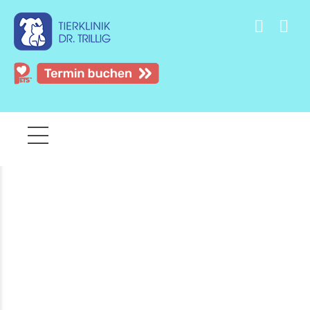
Freitag, 07.08.2026 ab 13:00 GESCHLOSSEN.
Samstag, 08.08.2026 GESCHLOSSEN.
Sonntag, 09.08.2026 ab 08:00 Uhr für Notfälle
geöffnet
In dringenden Notfällen wenden Sie sich bitte an die
Tierklinik Hofheim, Tierklinik Kalbach und den
Offenbacher Notdienstkreis unter
https://tierarzt-notdienst-
offenbach.de/
.
EINLADUNG JUBILÄUM
Wir laden Sie herzlich zu
unserem 35-jährigen Jubiläum
ein!