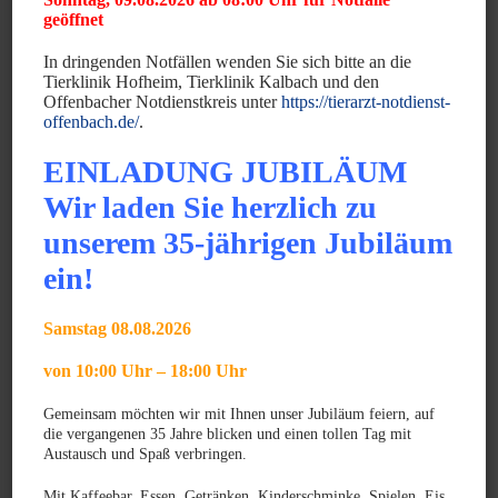
geöffnet
Diabetes mellitus – „Zuckerkrankheit“
Überfunktion der Schilddrüse – Hyperthyreose
In dringenden Notfällen wenden Sie sich bitte an die
Unterfunktion der Schilddrüse – Hypothyreose
Tierklinik Hofheim, Tierklinik Kalbach und den
Offenbacher Notdienstkreis unter
https://tierarzt-notdienst-
offenbach.de/
.
Magen und Darm
EINLADUNG JUBILÄUM
Magendrehung
Wir laden Sie herzlich zu
Magendrehung – prophylaktische Gastropexie
Wurmbefall
unserem 35-jährigen Jubiläum
ein!
Nerven und Hirn
Epilepsie bei Hunden
Samstag 08.08.2026
von 10:00 Uhr – 18:00 Uhr
Niere und Harnblase
Gemeinsam möchten wir mit Ihnen unser Jubiläum feiern, auf
Nierenversagen
die vergangenen 35 Jahre blicken und einen tollen Tag mit
PKD (Polycystic Kidney Disease)
Austausch und Spaß verbringen.
Mit Kaffeebar, Essen, Getränken, Kinderschminke, Spielen, Eis