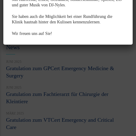
Zähne
und guter Musik von DJ-Nyles.
FORL
Sie haben auch die Möglichkeit bei einer Rundführung die
Zahnstein
Klinik hautnah hinter den Kulissen kennenzulernen.
Wir freuen uns auf Sie!
News
JUNI 2025
Gratulation zum GPCert Emergency Medicine &
Surgery
JUNI 2025
Gratulation zum Fachtierarzt für Chirurgie der
Kleintiere
MÄRZ 2025
Gratulation zum VTCert Emergency and Critical
Care