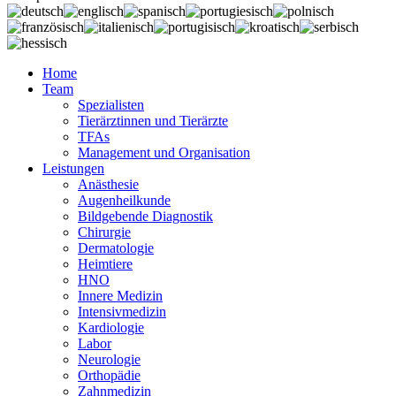
Home
Team
Spezialisten
Tierärztinnen und Tierärzte
TFAs
Management und Organisation
Leistungen
Anästhesie
Augenheilkunde
Bildgebende Diagnostik
Chirurgie
Dermatologie
Heimtiere
HNO
Innere Medizin
Intensivmedizin
Kardiologie
Labor
Neurologie
Orthopädie
Zahnmedizin