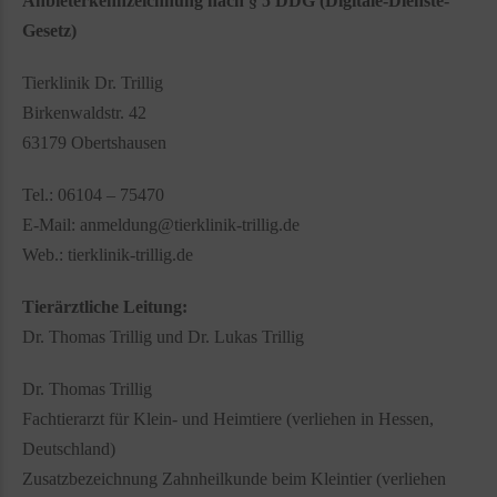
Anbieterkennzeichnung nach § 5 DDG (
Digitale-Dienste-
Gesetz)
Tierklinik Dr. Trillig
Birkenwaldstr. 42
63179 Obertshausen
Tel.: 06104 – 75470
E-Mail: anmeldung@tierklinik-trillig.de
Web.: tierklinik-trillig.de
Tierärztliche Leitung:
Dr. Thomas Trillig und Dr. Lukas Trillig
Dr. Thomas Trillig
Fachtierarzt für Klein- und Heimtiere (verliehen in Hessen,
Deutschland)
Zusatzbezeichnung Zahnheilkunde beim Kleintier (verliehen