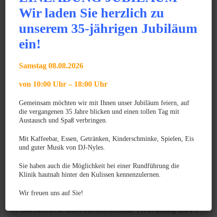
Angaben nach §5 DL-InfoV:
Wir laden Sie herzlich zu
Die Tierklinik Dr. Trillig in Obertshausen stellt keine
unserem 35-jährigen Jubiläum
Behandlungsbedingungen, welche diskriminierende
ein!
Bestimmungen enthalten, die auf der Staatsbürgerschaft oder
dem Wohnsitz unserer Kunden beruhen.
Samstag 08.08.2026
Gestaltung und Programmierung
von 10:00 Uhr – 18:00 Uhr
www.die-symbionten.de
Gemeinsam möchten wir mit Ihnen unser Jubiläum feiern, auf
die vergangenen 35 Jahre blicken und einen tollen Tag mit
Austausch und Spaß verbringen.
Barrierefreiheitserklärung
Mit Kaffeebar, Essen, Getränken, Kinderschminke, Spielen, Eis
und guter Musik von DJ-Nyles.
Die Tierklinik Dr.Trillig, Obertshausen ist bemüht, ihre
Sie haben auch die Möglichkeit bei einer Rundführung die
Website
https://tierklinik-trillig.de
barrierefrei zugänglich zu
Klinik hautnah hinter den Kulissen kennenzulernen.
machen. Die rechtlichen Grundlagen bilden
Wir freuen uns auf Sie!
das
Behindertengleichstellungsgesetz (BGG)
sowie
die
Barrierefreie-Informationstechnik-Verordnung (BITV