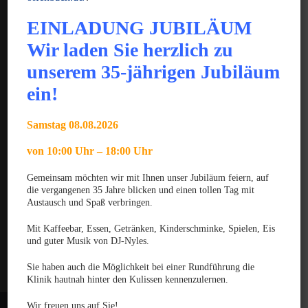
JUNI 2025
EINLADUNG JUBILÄUM
Gratulation zum GPCert Emergency Medicine &
Wir laden Sie herzlich zu
Surgery
unserem 35-jährigen Jubiläum
JUNI 2025
ein!
Gratulation zum Fachtierarzt für Chirurgie der
Kleintiere
Samstag 08.08.2026
MÄRZ 2025
Gratulation zum VTCert Emergency and Critical
von 10:00 Uhr – 18:00 Uhr
Care
Gemeinsam möchten wir mit Ihnen unser Jubiläum feiern, auf
Kontakt
die vergangenen 35 Jahre blicken und einen tollen Tag mit
Austausch und Spaß verbringen.
Datenschutzerklärung
Mit Kaffeebar, Essen, Getränken, Kinderschminke, Spielen, Eis
Haftungsausschluss
und guter Musik von DJ-Nyles.
Impressum
Sie haben auch die Möglichkeit bei einer Rundführung die
Klinik hautnah hinter den Kulissen kennenzulernen.
Wir freuen uns auf Sie!