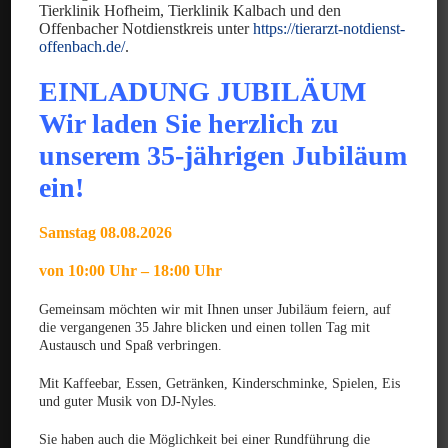
Tierklinik Hofheim, Tierklinik Kalbach und den
Offenbacher Notdienstkreis unter
https://tierarzt-notdienst-
offenbach.de/
.
EINLADUNG JUBILÄUM
News
Wir laden Sie herzlich zu
JUNI 2025
unserem 35-jährigen Jubiläum
Gratulation zum GPCert Emergency Medicine &
ein!
Surgery
JUNI 2025
Samstag 08.08.2026
Gratulation zum Fachtierarzt für Chirurgie der
Kleintiere
von 10:00 Uhr – 18:00 Uhr
MÄRZ 2025
Gemeinsam möchten wir mit Ihnen unser Jubiläum feiern, auf
Gratulation zum VTCert Emergency and Critical
die vergangenen 35 Jahre blicken und einen tollen Tag mit
Austausch und Spaß verbringen.
Care
Kontakt
Mit Kaffeebar, Essen, Getränken, Kinderschminke, Spielen, Eis
und guter Musik von DJ-Nyles.
Datenschutzerklärung
Sie haben auch die Möglichkeit bei einer Rundführung die