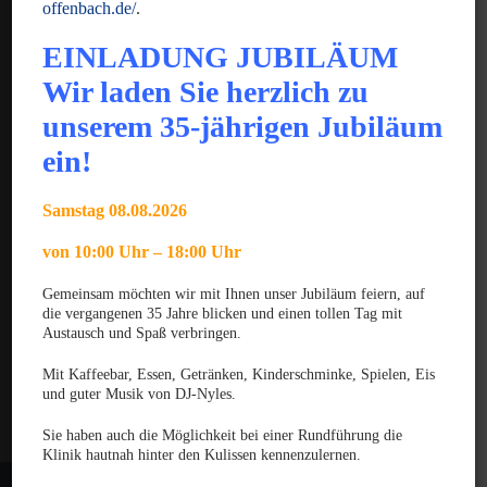
offenbach.de/
.
JUNI 2025
Gratulation zum GPCert Emergency Medicine &
EINLADUNG JUBILÄUM
Surgery
Wir laden Sie herzlich zu
unserem 35-jährigen Jubiläum
JUNI 2025
Gratulation zum Fachtierarzt für Chirurgie der
ein!
Kleintiere
Samstag 08.08.2026
MÄRZ 2025
Gratulation zum VTCert Emergency and Critical
von 10:00 Uhr – 18:00 Uhr
Care
Kontakt
Gemeinsam möchten wir mit Ihnen unser Jubiläum feiern, auf
die vergangenen 35 Jahre blicken und einen tollen Tag mit
Datenschutzerklärung
Austausch und Spaß verbringen.
Haftungsausschluss
Mit Kaffeebar, Essen, Getränken, Kinderschminke, Spielen, Eis
und guter Musik von DJ-Nyles.
Impressum
Sie haben auch die Möglichkeit bei einer Rundführung die
Klinik hautnah hinter den Kulissen kennenzulernen.