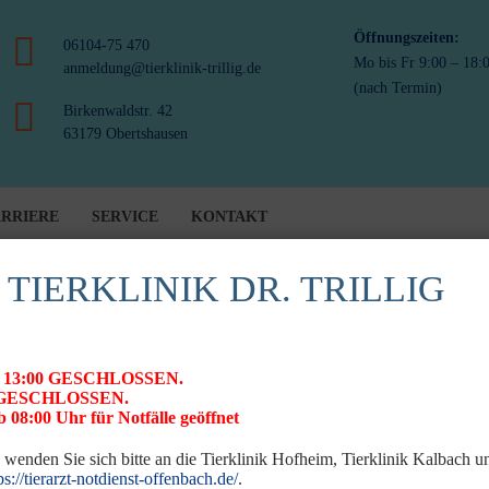
Öffnungszeiten:
06104-75 470
Mo bis Fr 9:00 – 18:
anmeldung@tierklinik-trillig.de
(nach Termin)
Birkenwaldstr. 42
63179 Obertshausen
RRIERE
SERVICE
KONTAKT
 TIERKLINIK DR. TRILLIG
 ab 13:00 GESCHLOSSEN.
26 GESCHLOSSEN.
 08:00 Uhr für Notfälle geöffnet
 wenden Sie sich bitte an die Tierklinik Hofheim, Tierklinik Kalbach 
ps://tierarzt-notdienst-offenbach.de/
.