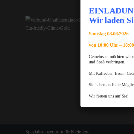
EINLADUN
Wir laden Si
Samstag 08.08.2026
von 10:00 Uhr – 18:0
Gemeinsam möchten wir mit
und Spaß verbringen.
Mit Kaffeebar, Essen, Get
Sie haben auch die Möglic
Wir freuen uns auf Sie!
Spezialistenzentrum für Kleintiere