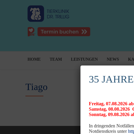
HOME
TEAM
LEISTUNGEN
NEWS
KA
35 JAHRE
Tiago
Freitag, 07.08.2026
Samstag, 08.08.20
Sonntag, 09.08.2026 ab
In dringenden Notfällen
Notdienstkreis unter
htt