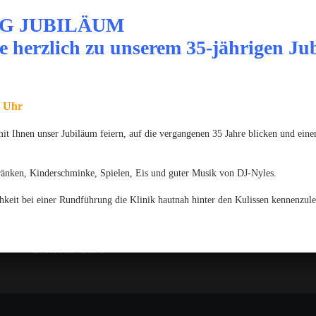
G JUBILÄUM
e herzlich zu unserem 35-jährigen Ju
News
JUNI 2025
Gratulation zum GPCert Emergency
0 Uhr
Medicine & Surgery
 Ihnen unser Jubiläum feiern, auf die vergangenen 35 Jahre blicken und einen
JUNI 2025
Gratulation zum Fachtierarzt für
ränken, Kinderschminke, Spielen, Eis und guter Musik von DJ-Nyles.
Chirurgie der Kleintiere
hkeit bei einer Rundführung die Klinik hautnah hinter den Kulissen kennenzule
MÄRZ 2025
Gratulation zum VTCert Emergency and
Critical Care