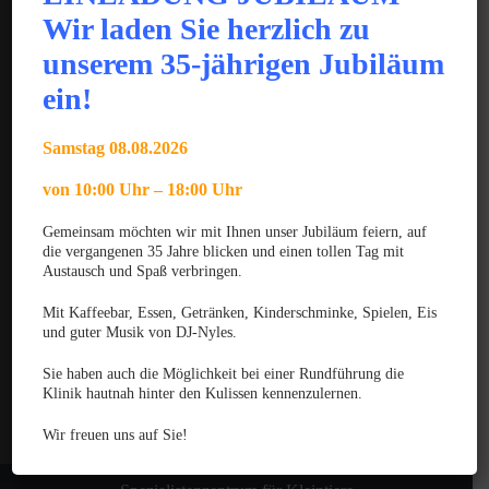
Wir laden Sie herzlich zu
JUNI 2025
Gratulation zum GPCert Emergency Medicine &
unserem 35-jährigen Jubiläum
Surgery
ein!
JUNI 2025
Gratulation zum Fachtierarzt für Chirurgie der
Samstag 08.08.2026
Kleintiere
von 10:00 Uhr – 18:00 Uhr
MÄRZ 2025
Gemeinsam möchten wir mit Ihnen unser Jubiläum feiern, auf
Gratulation zum VTCert Emergency and Critical
die vergangenen 35 Jahre blicken und einen tollen Tag mit
Care
Austausch und Spaß verbringen.
Kontakt
Mit Kaffeebar, Essen, Getränken, Kinderschminke, Spielen, Eis
Datenschutzerklärung
und guter Musik von DJ-Nyles.
Haftungsausschluss
Sie haben auch die Möglichkeit bei einer Rundführung die
Klinik hautnah hinter den Kulissen kennenzulernen.
Impressum
Wir freuen uns auf Sie!