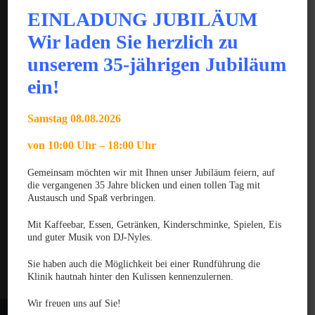
EINLADUNG JUBILÄUM
JUNI 2025
Gratulation zum GPCert Emergency Medicine &
Wir laden Sie herzlich zu
Surgery
unserem 35-jährigen Jubiläum
JUNI 2025
ein!
Gratulation zum Fachtierarzt für Chirurgie der
Kleintiere
Samstag 08.08.2026
MÄRZ 2025
von 10:00 Uhr – 18:00 Uhr
Gratulation zum VTCert Emergency and Critical
Care
Gemeinsam möchten wir mit Ihnen unser Jubiläum feiern, auf
die vergangenen 35 Jahre blicken und einen tollen Tag mit
Kontakt
Austausch und Spaß verbringen.
Datenschutzerklärung
Mit Kaffeebar, Essen, Getränken, Kinderschminke, Spielen, Eis
und guter Musik von DJ-Nyles.
Haftungsausschluss
Impressum
Sie haben auch die Möglichkeit bei einer Rundführung die
Klinik hautnah hinter den Kulissen kennenzulernen.
Wir freuen uns auf Sie!