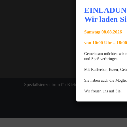
EINLADUN
Wir laden Si
Samstag 08.08.2026
von 10:00 Uhr – 18:0
Gemeinsam möchten wir mit
und Spaß verbringen.
Mit Kaffeebar, Essen, Get
Sie haben auch die Möglic
Spezialistenzentrum für Kleintiere
Wir freuen uns auf Sie!