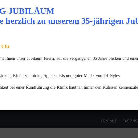
Medicine & Surgery
G JUBILÄUM
e herzlich zu unserem 35-jährigen Ju
JUNI 2025
Gratulation zum Fachtierarzt für
Chirurgie der Kleintiere
0 Uhr
MÄRZ 2025
Gratulation zum VTCert Emergency and
 Ihnen unser Jubiläum feiern, auf die vergangenen 35 Jahre blicken und einen
Critical Care
ränken, Kinderschminke, Spielen, Eis und guter Musik von DJ-Nyles.
hkeit bei einer Rundführung die Klinik hautnah hinter den Kulissen kennenzule
KONTAKT
DATENS