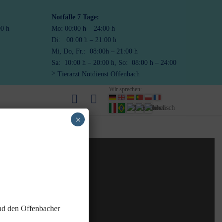
Notfälle
7 Tage:
00 h
Mo: 00:00 h – 24:00 h
Di: 00:00 h – 21:00 h
Mi, Do, Fr.: 08:00h – 21:00 h
Sa: 10:00 h – 20:00 h, So: 08:00 h – 24:00
Tierarzt Notdienst Offenbach
Wir sprechen:
×
Kontakt
Datenschutzerklärung
und den Offenbacher
Haftungsausschluss