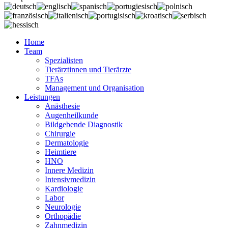
Home
Team
Spezialisten
Tierärztinnen und Tierärzte
TFAs
Management und Organisation
Leistungen
Anästhesie
Augenheilkunde
Bildgebende Diagnostik
Chirurgie
Dermatologie
Heimtiere
HNO
Innere Medizin
Intensivmedizin
Kardiologie
Labor
Neurologie
Orthopädie
Zahnmedizin