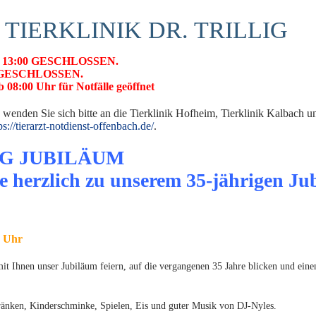
 TIERKLINIK DR. TRILLIG
Welche Anzeichen gibt es?
Schwierigkeiten beim Aufstehen, Springen ins Auto oder aufs 
 ab 13:00 GESCHLOSSEN.
Verminderte Aktivität und Bewegungsfreude
26 GESCHLOSSEN.
 08:00 Uhr für Notfälle geöffnet
Lahmheit, steifer Gang
Muskelschwund
 wenden Sie sich bitte an die Tierklinik Hofheim, Tierklinik Kalbach 
ps://tierarzt-notdienst-offenbach.de/
.
Knacken der Gelenke
G JUBILÄUM
Wie kann man behandeln?
e herzlich zu unserem 35-jährigen Ju
Eine Arthrose ist leider nicht heilbar. Eine geeignete Behandlu
lindert Symptome. Die Lebensqualität und Bewegungsfreude steig
Das kombinierte Behandlungsschema umfasst:
0 Uhr
Gewichtskontrolle: hohes Gewicht verstärkt den Verschleiß de
 Ihnen unser Jubiläum feiern, auf die vergangenen 35 Jahre blicken und einen
Bewegung: „mäßig, aber regelmäßig“. Viele kleine Spaziergäng
geeignet ist Schwimmen.
ränken, Kinderschminke, Spielen, Eis und guter Musik von DJ-Nyles.