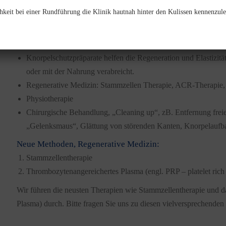
Medikamente:
hkeit bei einer Rundführung die Klinik hautnah hinter den Kulissen kennenzule
NSAIDs, nichtsteroidale Antiphlogistika, lindern Schmerz
Dauertherapien möglich.
Cortison, das stärkste Medikament gegen Entzündung für k
Knorpelschutzpräparate helfen die Regeneration und Elastizitä
oder mit der Nahrung verabreicht.
Regenerative Medizin: Stammzellen Therapie, ACR-Therapie
Physiotherapie
Chirurgische Behandlung, „Cleaning up“, zB. Entfernung fre
„Gelenksmaus“, Glättung von störenden Kanten, Knorpelaufba
Neue Methoden, Regenerative Medizin:
Stammzellentherapie
Thrombozytenangereichertes Plasma (engl. PRP – platelet ric
Wir führen die neusten Therapien wie Stammzellentherapie und 
Plasma) durch. Bitte fragen Sie uns zu diesen vielversprechenden