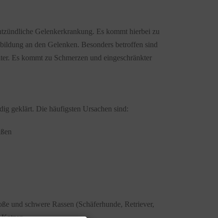
 entzündliche Gelenkerkrankung. Es kommt hierbei zu
bildung an den Gelenken. Besonders betroffen sind
ulter. Es kommt zu Schmerzen und eingeschränkter
ndig geklärt. Die häufigsten Ursachen sind:
aßen
roße und schwere Rassen (Schäferhunde, Retriever,
 Katzen.