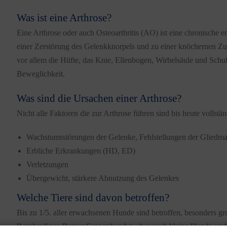
Was ist eine Arthrose?
Eine Arthrose oder auch Osteoarthritis (AO) ist eine chronische
einer Zerstörung des Gelenkknorpels und zu einer knöchernen Zu
vor allem die Hüfte, das Knie, Ellenbogen, Wirbelsäule und Sch
Beweglichkeit.
Was sind die Ursachen einer Arthrose?
Nicht alle Faktoren die zur Arthrose führen sind bis heute vollstä
Wachstumsstörungen der Gelenke, Fehlstellungen der Gliedm
Erbliche Erkrankungen (HD, ED)
Verletzungen
Übergewicht, stärkere Abnutzung des Gelenkes
Welche Tiere sind davon betroffen?
Bis zu 1/5. aller erwachsenen Hunde sind betroffen, besonders g
Bernhardiner, Berner Sennenhunde), aber auch kleine Hunde und