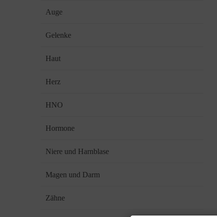
Auge
Gelenke
Haut
Herz
HNO
Hormone
Niere und Harnblase
Magen und Darm
Zähne