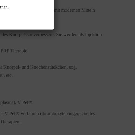
rnen.
 und Entzündung. Heute sind mit modernen Mitteln
urzfristige Behandlungen
t des Knorpels zu verbessern. Sie werden als Injektion
, PRP Therapie
ier Knorpel- und Knochenstückchen, sog.
u, etc.
h plasma), V-Pet®
das V-Pet® Verfahren (thrombozytenangereichertes
 Therapien.