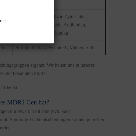
rden
Diverse Arzneimittel wie Zytostatika,
rnen.
Opioide, Herzglykoside, Antibiotika,
Antiemetika, Antiepileptika
en
Stronghold ®, Advocate ®, Milbemax ®
schungsgruppen ergänzt. Wir halten uns in unserer
te der bekannten Stoffe.
dr1defekt
ktes MDR1 Gen hat?
gen nur etwa 0.5 ml Blut (evtl. auch
annt. Sinnvolle Zuchtentscheidungen können getroffen
erden.