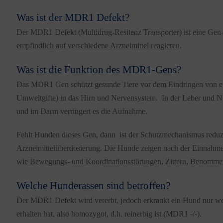
Was ist der MDR1 Defekt?
Der MDR1 Defekt (Multidrug-Resitenz Transporter) ist eine Gen
empfindlich auf verschiedene Arzneimittel reagieren.
Was ist die Funktion des MDR1-Gens?
Das MDR1 Gen schützt gesunde Tiere vor dem Eindringen von evt
Umweltgifte) in das Hirn und Nervensystem. In der Leber und Ni
und im Darm verringert es die Aufnahme.
Fehlt Hunden dieses Gen, dann ist der Schutzmechanismus reduz
Arzneimittelüberdosierung. Die Hunde zeigen nach der Einnahme
wie Bewegungs- und Koordinationsstörungen, Zittern, Benommen
Welche Hunderassen sind betroffen?
Der MDR1 Defekt wird vererbt, jedoch erkrankt ein Hund nur wen
erhalten hat, also homozygot, d.h. reinerbig ist (MDR1 -/-).