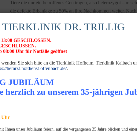
Tiere die nur ein betroffenes Gen tragen, also heterozygot – mis
die defekte Erbanlage zu 50% an ihre Nachkommen weiter. Nach 
Empfindlichkeit gegenüber einigen Arzneimittel geben.
 TIERKLINIK DR. TRILLIG
Gesunde Tiere sind keine Träger des Defektes (Typ MDR +/+).
 ab 13:00 GESCHLOSSEN.
Der Defekt ist bislang nachgewiesen bei:
26 GESCHLOSSEN.
 08:00 Uhr für Notfälle geöffnet
Collie und Border Collie (30%) Shetland Sheepdog (<5%), Austr
 wenden Sie sich bitte an die Tierklinik Hofheim, Tierklinik Kalbach 
Deutscher Schäferhund, Longhaired Whipped, Weißer Schweizer 
ps://tierarzt-notdienst-offenbach.de/
.
Windhound.
G JUBILÄUM
Auch bei anderen Hunderassen wie Labrador, Irish Wolfshound s
e herzlich zu unserem 35-jährigen Ju
Welche Arzneimittel sind gefährlich?
Medikamente aus verschiedenen Stoffgruppen können bei reine
führen:
0 Uhr
 Ihnen unser Jubiläum feiern, auf die vergangenen 35 Jahre blicken und einen
Stoffgruppe A
dürfen bei Hunden mit MDR1-Defe