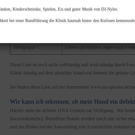
nie angewendet werden
ränken, Kinderschminke, Spielen, Eis und guter Musik von DJ-Nyles.
Stoffgruppe B
sollten nur vorsichtig verwendet we
hkeit bei einer Rundführung die Klinik hautnah hinter den Kulissen kennenzule
Stoffgruppe C
können problemlos angewandt werd
Diese Liste ist noch nicht vollständig und wird ständig durch For
Klinik ständig auf dem aktuellen Stand und kennen die genaue Lis
Sie finden diese Liste auf der Internetseite www.uni-giessen.de/m
Wie kann ich erkennen, ob mein Hund ein defe
Hierfür steht ein sicherer DNA-Gentest zur Verfügung. Wir benöti
Backenabstriche). Betroffene Hunde werden rasch und sicher erk
und das Risiko bei der Anwendung von Arzneistoffen reduziert w