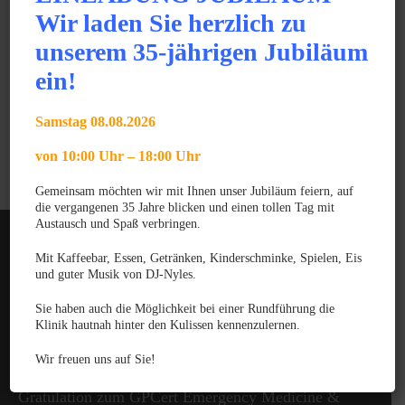
2011 – 2017 Studium Tiermedizin an Justus-Liebig-
Wir laden Sie herzlich zu
Universität Giessen
unserem 35-jährigen Jubiläum
2017 Approbation zur Tierärztin
ein!
2017 Tierärztin in der Tierklinik Dr. Trillig
2020 GPCert Dentistry
Samstag 08.08.2026
2023 Zusatzbezeichnung Zahnheilkunde beim Klein- und
Heimtier
von 10:00 Uhr – 18:00 Uhr
Gemeinsam möchten wir mit Ihnen unser Jubiläum feiern, auf
die vergangenen 35 Jahre blicken und einen tollen Tag mit
Austausch und Spaß verbringen.
Mit Kaffeebar, Essen, Getränken, Kinderschminke, Spielen, Eis
und guter Musik von DJ-Nyles.
Sie haben auch die Möglichkeit bei einer Rundführung die
Klinik hautnah hinter den Kulissen kennenzulernen.
News
Wir freuen uns auf Sie!
JUNI 2025
Gratulation zum GPCert Emergency Medicine &