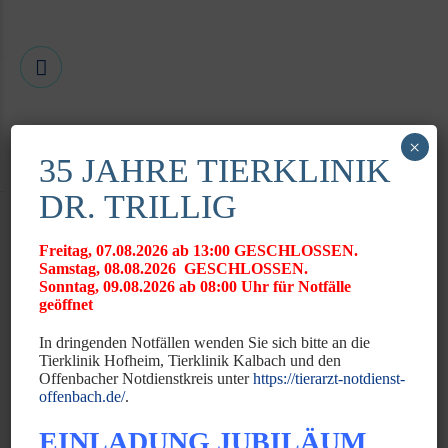
×
Kim Weber (geb. Frieß)
35 JAHRE TIERKLINIK
DR. TRILLIG
Tierärztin
Zusatzbezeichnung Zahnheilkunde beim Klein- und Heimtier
GPCert Dentistry and Oral Surgery
Freitag, 07.08.2026 ab 13:00 GESCHLOSSEN.
Samstag, 08.08.2026 GESCHLOSSEN.
Sonntag, 09.08.2026 ab 08:00 Uhr für Notfälle
Spezielle Arbeitsgebiete:
geöffnet
Zahnheilkunde
In dringenden Notfällen wenden Sie sich bitte an die
Tierklinik Hofheim, Tierklinik Kalbach und den
Intensiv- und Notfallmedizin
Offenbacher Notdienstkreis unter
https://tierarzt-notdienst-
Allgemeinmedizin
offenbach.de/
.
Werdegang
EINLADUNG JUBILÄUM