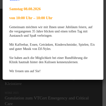
Samstag 08.08.2026
von 10:00 Uhr – 18:00 Uhr
Gemeinsam möchten wir mit Ihnen unser Jubiläum feiern, auf
die vergangenen 35 Jahre blicken und einen tollen Tag mit
Austausch und Spaß verbringen.
News
Mit Kaffeebar, Essen, Getränken, Kinderschminke, Spielen, Eis
und guter Musik von DJ-Nyles.
JUNI 2025
Gratulation zum GPCert Emergency Medicine &
Sie haben auch die Möglichkeit bei einer Rundführung die
Klinik hautnah hinter den Kulissen kennenzulernen.
Surgery
Wir freuen uns auf Sie!
JUNI 2025
Gratulation zum Fachtierarzt für Chirurgie der
Kleintiere
MÄRZ 2025
Gratulation zum VTCert Emergency and Critical
Care