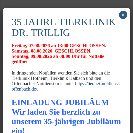
×
35 JAHRE TIERKLINIK
DR. TRILLIG
Freitag, 07.08.2026 ab 13:00 GESCHLOSSEN.
Dr. Sonja Liewald (geb.
Samstag, 08.08.2026 GESCHLOSSEN.
Sonntag, 09.08.2026 ab 08:00 Uhr für Notfälle
Schultze)
geöffnet
Fachtierärztin für Klein- und Heimtiere
In dringenden Notfällen wenden Sie sich bitte an die
Tierklinik Hofheim, Tierklinik Kalbach und den
Offenbacher Notdienstkreis unter
https://tierarzt-notdienst-
Spezielle Arbeitsgebiete:
offenbach.de/
.
Chirurgie
EINLADUNG JUBILÄUM
Allgemeinmedizin , Intensivmedizin
Wir laden Sie herzlich zu
Werdegang:
unserem 35-jährigen Jubiläum
seit 2008 Tierärztin der Tierklinik Dr. Trillig
ein!