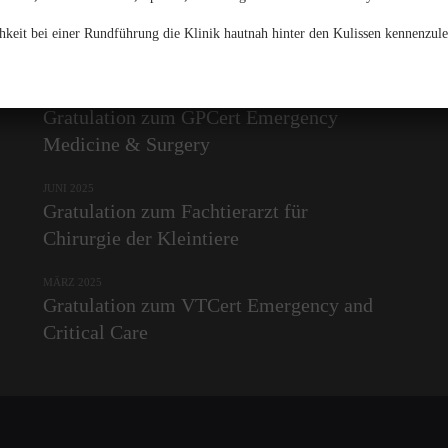
hkeit bei einer Rundführung die Klinik hautnah hinter den Kulissen kennenzule
News
JUNI 2025
Gratulation zum GPCert Emergency
Medicine & Surgery
JUNI 2025
Gratulation zum Fachtierarzt für
Chirurgie der Kleintiere
MÄRZ 2025
Gratulation zum VTCert Emergency and
Critical Care