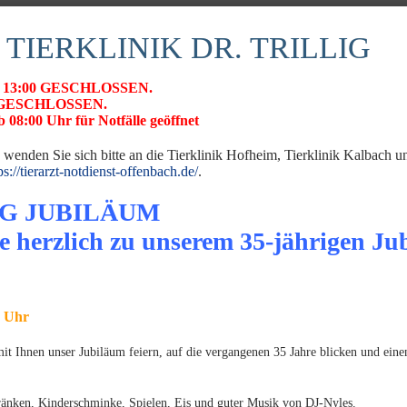
 TIERKLINIK DR. TRILLIG
 ab 13:00 GESCHLOSSEN.
Julie Stegmüller
26 GESCHLOSSEN.
 08:00 Uhr für Notfälle geöffnet
 wenden Sie sich bitte an die Tierklinik Hofheim, Tierklinik Kalbach 
Tierärztin
ps://tierarzt-notdienst-offenbach.de/
.
GPCert Small Animal Medicine
G JUBILÄUM
Spezielle Arbeitsgebiete:
e herzlich zu unserem 35-jährigen Ju
Innere Medizin
Heimtiere
Intensiv- und Notfallmedizin
0 Uhr
 Ihnen unser Jubiläum feiern, auf die vergangenen 35 Jahre blicken und einen
ränken, Kinderschminke, Spielen, Eis und guter Musik von DJ-Nyles.