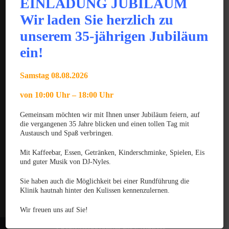
EINLADUNG JUBILÄUM
JUNI 2025
Wir laden Sie herzlich zu
Gratulation zum GPCert Emergency Medicine &
unserem 35-jährigen Jubiläum
Surgery
ein!
JUNI 2025
Gratulation zum Fachtierarzt für Chirurgie der
Samstag 08.08.2026
Kleintiere
von 10:00 Uhr – 18:00 Uhr
MÄRZ 2025
Gratulation zum VTCert Emergency and Critical
Gemeinsam möchten wir mit Ihnen unser Jubiläum feiern, auf
Care
die vergangenen 35 Jahre blicken und einen tollen Tag mit
Austausch und Spaß verbringen.
Kontakt
Mit Kaffeebar, Essen, Getränken, Kinderschminke, Spielen, Eis
Datenschutzerklärung
und guter Musik von DJ-Nyles.
Haftungsausschluss
Sie haben auch die Möglichkeit bei einer Rundführung die
Klinik hautnah hinter den Kulissen kennenzulernen.
Impressum
Wir freuen uns auf Sie!