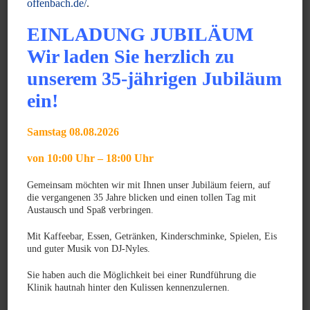
offenbach.de/
.
JUNI 2025
Gratulation zum GPCert Emergency Medicine &
EINLADUNG JUBILÄUM
Surgery
Wir laden Sie herzlich zu
JUNI 2025
unserem 35-jährigen Jubiläum
Gratulation zum Fachtierarzt für Chirurgie der
ein!
Kleintiere
Samstag 08.08.2026
MÄRZ 2025
Gratulation zum VTCert Emergency and Critical
von 10:00 Uhr – 18:00 Uhr
Care
Gemeinsam möchten wir mit Ihnen unser Jubiläum feiern, auf
die vergangenen 35 Jahre blicken und einen tollen Tag mit
News Archiv
Austausch und Spaß verbringen.
Mit Kaffeebar, Essen, Getränken, Kinderschminke, Spielen, Eis
und guter Musik von DJ-Nyles.
Monat auswählen
Sie haben auch die Möglichkeit bei einer Rundführung die
Klinik hautnah hinter den Kulissen kennenzulernen.
Kategorien