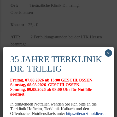
Ort:
Tierärztliche Klinik Dr. Trillig,
Obertshausen
Kosten:
25,- €
ATF:
2 Fortbildungsstunden bei der LTK Hessen
beantragt
×
Informationen zur Anmeldung unter 06104-75470 Frau
35 JAHRE TIERKLINIK
Reichstetter
DR. TRILLIG
Mit freundlicher Unterst
ützung der Firma Virbac
Freitag, 07.08.2026 ab 13:00 GESCHLOSSEN.
Samstag, 08.08.2026 GESCHLOSSEN.
Sonntag, 09.08.2026 ab 08:00 Uhr für Notfälle
geöffnet
In dringenden Notfällen wenden Sie sich bitte an die
News
Tierklinik Hofheim, Tierklinik Kalbach und den
Offenbacher Notdienstkreis unter
https://tierarzt-notdienst-