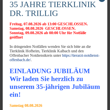
35 JAHRE TIERKLINIK
JUNI 2025
Gratulation zum GPCert Emergency Medicine &
DR. TRILLIG
Surgery
Freitag, 07.08.2026 ab 13:00 GESCHLOSSEN.
JUNI 2025
Samstag, 08.08.2026 GESCHLOSSEN.
Gratulation zum Fachtierarzt für Chirurgie der
Sonntag, 09.08.2026 ab 08:00 Uhr für Notfälle
geöffnet
Kleintiere
In dringenden Notfällen wenden Sie sich bitte an die
MÄRZ 2025
Tierklinik Hofheim, Tierklinik Kalbach und den
Gratulation zum VTCert Emergency and Critical
Offenbacher Notdienstkreis unter
https://tierarzt-notdienst-
Care
offenbach.de/
.
EINLADUNG JUBILÄUM
News Archiv
Wir laden Sie herzlich zu
unserem 35-jährigen Jubiläum
Monat auswählen
ein!
Samstag 08.08.2026