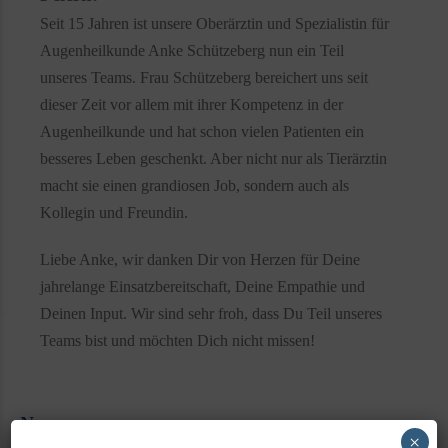
Seit 15 Jahren ist unsere Oberärztin und Spezialistin für
Augenheilkunde Anke Schützeberg nun ein Teil
unseres Teams. Frau Schützeberg bereichert uns seit
dieser Zeit vor allem mit ihrer Kompetenz in der
Augenheilkunde und hat schon vielen Patienten ein
besseres Leben geschenkt. Aber nicht nur als Tierärztin
macht sie einen grandiosen Job, sondern auch als
Kollegin und Freundin.
Liebe Anke, wir danken Dir von Herzen für Deine
jahrelange Einsatzbereitschaft, Deine Empathie und
Deinen Input. Wir sind sehr froh, dass Du Teil unseres
Teams bist und möchten Dich nicht missen!
News
×