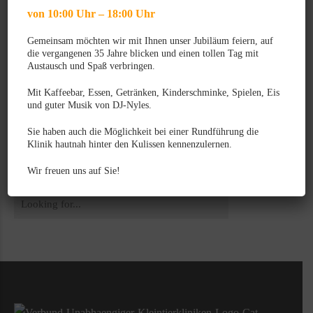
Kategorien
von 10:00 Uhr – 18:00 Uhr
Gemeinsam möchten wir mit Ihnen unser Jubiläum feiern, auf
21
Image
die vergangenen 35 Jahre blicken und einen tollen Tag mit
Austausch und Spaß verbringen.
47
Mit Kaffeebar, Essen, Getränken, Kinderschminke, Spielen, Eis
Neues aus der Tierklinik
und guter Musik von DJ-Nyles.
2
Sie haben auch die Möglichkeit bei einer Rundführung die
Veranstaltungen
Klinik hautnah hinter den Kulissen kennenzulernen.
Wir freuen uns auf Sie!