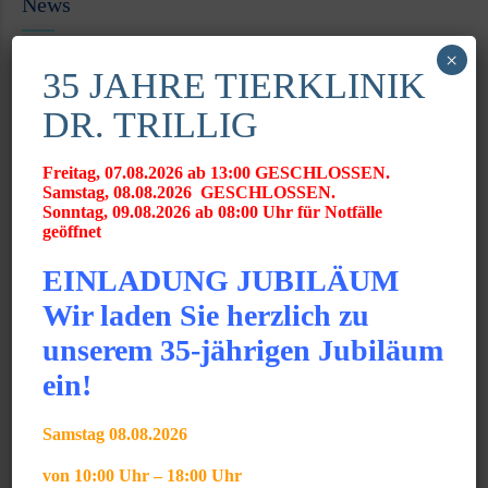
News
×
JUNI 2025
35 JAHRE TIERKLINIK
Gratulation zum GPCert Emergency Medicine &
Surgery
DR. TRILLIG
JUNI 2025
Gratulation zum Fachtierarzt für Chirurgie der
Freitag, 07.08.2026 ab 13:00 GESCHLOSSEN.
Samstag, 08.08.2026 GESCHLOSSEN.
Kleintiere
Sonntag, 09.08.2026 ab 08:00 Uhr für Notfälle
geöffnet
MÄRZ 2025
Gratulation zum VTCert Emergency and Critical
EINLADUNG JUBILÄUM
Care
Wir laden Sie herzlich zu
unserem 35-jährigen Jubiläum
News Archiv
ein!
Samstag 08.08.2026
Monat auswählen
von 10:00 Uhr – 18:00 Uhr