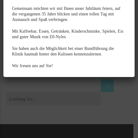
Gemeinsam möchten wir mit Ihnen unser Jubiläum feiern, auf
Kategorien
die vergangenen 35 Jahre blicken und einen tollen Tag mit
Austausch und Spaß verbringen.
21
Mit Kaffeebar, Essen, Getränken, Kinderschminke, Spielen, Eis
Image
und guter Musik von DJ-Nyles.
47
Sie haben auch die Möglichkeit bei einer Rundführung die
Neues aus der Tierklinik
Klinik hautnah hinter den Kulissen kennenzulernen.
Wir freuen uns auf Sie!
2
Veranstaltungen