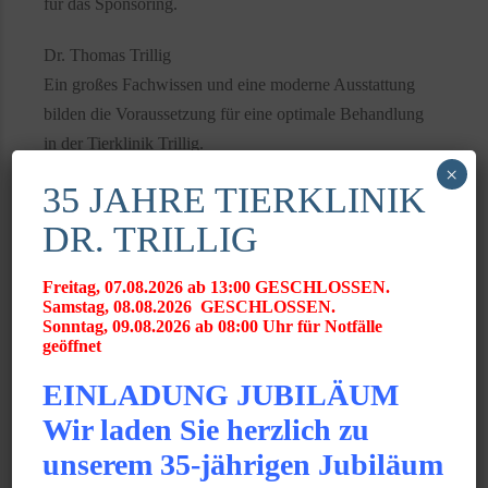
für das Sponsoring.
Dr. Thomas Trillig
Ein großes Fachwissen und eine moderne Ausstattung
bilden die Voraussetzung für eine optimale Behandlung
in der Tierklinik Trillig.
×
35 JAHRE TIERKLINIK
DR. TRILLIG
News
Freitag, 07.08.2026 ab 13:00 GESCHLOSSEN.
JUNI 2025
Samstag, 08.08.2026 GESCHLOSSEN.
Gratulation zum GPCert Emergency Medicine &
Sonntag, 09.08.2026 ab 08:00 Uhr für Notfälle
Surgery
geöffnet
JUNI 2025
EINLADUNG JUBILÄUM
Gratulation zum Fachtierarzt für Chirurgie der
Wir laden Sie herzlich zu
Kleintiere
unserem 35-jährigen Jubiläum
MÄRZ 2025