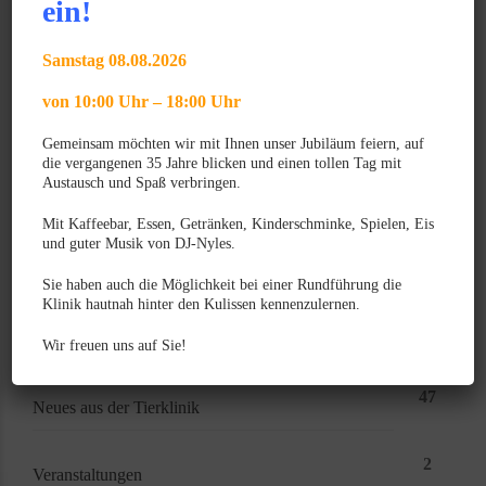
ein!
Gratulation zum VTCert Emergency and Critical
Care
Samstag 08.08.2026
von 10:00 Uhr – 18:00 Uhr
News Archiv
Gemeinsam möchten wir mit Ihnen unser Jubiläum feiern, auf
die vergangenen 35 Jahre blicken und einen tollen Tag mit
Monat auswählen
Austausch und Spaß verbringen.
Mit Kaffeebar, Essen, Getränken, Kinderschminke, Spielen, Eis
und guter Musik von DJ-Nyles.
Kategorien
Sie haben auch die Möglichkeit bei einer Rundführung die
Klinik hautnah hinter den Kulissen kennenzulernen.
21
Image
Wir freuen uns auf Sie!
47
Neues aus der Tierklinik
2
Veranstaltungen