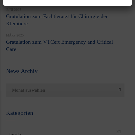
JUNI 2025
Gratulation zum Fachtierarzt für Chirurgie der
Kleintiere
MÄRZ 2025
Gratulation zum VTCert Emergency and Critical
Care
News Archiv
Monat auswählen
Kategorien
21
Image