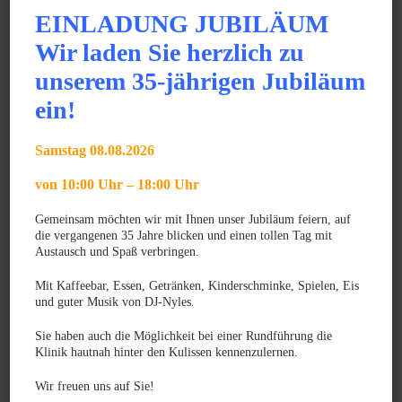
EINLADUNG JUBILÄUM
Da die Reaktion physiologisch ist, muss man sich darüber
Wir laden Sie herzlich zu
bewusst werden, dass es zu Rückfällen kommen kann und
unserem 35-jährigen Jubiläum
eine mehrmalige Therapie nötig ist.
ein!
Wie sind die Chancen?
Sehr gut, in der Regel heilt diese „Erkrankung“ mit spätestens
Samstag 08.08.2026
im 4. Lebensjahr aus.
von 10:00 Uhr – 18:00 Uhr
Gemeinsam möchten wir mit Ihnen unser Jubiläum feiern, auf
die vergangenen 35 Jahre blicken und einen tollen Tag mit
Weiterlesen
Austausch und Spaß verbringen.
Mit Kaffeebar, Essen, Getränken, Kinderschminke, Spielen, Eis
und guter Musik von DJ-Nyles.
News
Sie haben auch die Möglichkeit bei einer Rundführung die
Klinik hautnah hinter den Kulissen kennenzulernen.
JUNI 2025
Gratulation zum GPCert Emergency Medicine &
Wir freuen uns auf Sie!
Surgery