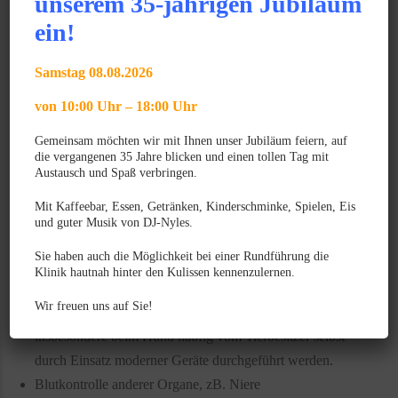
unserem 35-jährigen Jubiläum
Insulintherapie: Diese Form ist praktisch die einzige
ein!
wirkungsvolle Therapie
Wie ist die tierärztliche Überwachung?
Samstag 08.08.2026
Fruktosamingehalt: Der Fruktosamingehalt im Blut gibt
von 10:00 Uhr – 18:00 Uhr
Aufschluss über die Schwankungen des Blutzuckers
Gemeinsam möchten wir mit Ihnen unser Jubiläum feiern, auf
während der letzten 10-14 Tage. In unserer Klinik kann
die vergangenen 35 Jahre blicken und einen tollen Tag mit
dieser Wert innerhalb 15 Minuten gemessen werden.
Austausch und Spaß verbringen.
Blutgase, Blut pH-Wert: im Schock erforderlich. Diese
Mit Kaffeebar, Essen, Getränken, Kinderschminke, Spielen, Eis
Analyse können wir innerhalb weniger Minuten
und guter Musik von DJ-Nyles.
durchführen.
Sie haben auch die Möglichkeit bei einer Rundführung die
Aufzeichungen: Appetit, Insulinmenge, Fütterungszeiten,
Klinik hautnah hinter den Kulissen kennenzulernen.
Wasserverbrauch, Gewicht
Wir freuen uns auf Sie!
Blutzuckerkurve: Die Überprüfung des Blutzuckers kann
insbesondere beim Hund häufig vom Tierbesitzer selbst
durch Einsatz moderner Geräte durchgeführt werden.
Blutkontrolle anderer Organe, zB. Niere