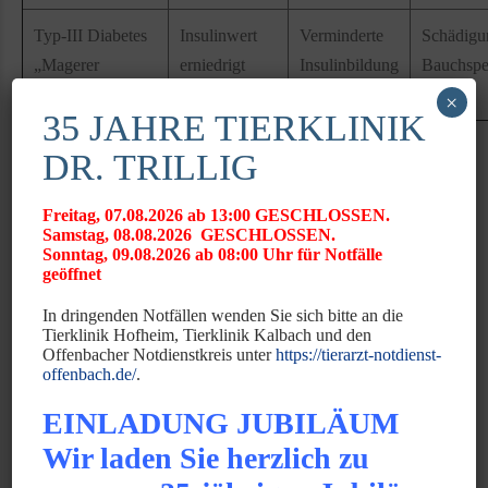
Typ-III Diabetes
Insulinwert
Verminderte
Schädigu
„Magerer
erniedrigt
Insulinbildung
Bauchspe
Diabetes“
×
35 JAHRE TIERKLINIK
Wie erfolgt die Behandlung?
DR. TRILLIG
Hierfür sind verschiedene Maßnahmen zu ergreifen:
Freitag, 07.08.2026 ab 13:00 GESCHLOSSEN.
Samstag, 08.08.2026 GESCHLOSSEN.
Futteranpassung: Eine spezielle Ernährung hilft die
Sonntag, 09.08.2026 ab 08:00 Uhr für Notfälle
Schwankungen des Blutzuckers nach der Fütterung zu
geöffnet
verringern. Bei übergewichtigen Tieren langsame
In dringenden Notfällen wenden Sie sich bitte an die
Gewichstreduktion. Hierfür ist Spezialfutter, die auf die
Tierklinik Hofheim, Tierklinik Kalbach und den
Offenbacher Notdienstkreis unter
https://tierarzt-notdienst-
jeweiligen Diabetes-Form entwickelt ist, erhältlich.
offenbach.de/
.
Blutzucker senkende Medikamente in Tablettenform: Diese
EINLADUNG JUBILÄUM
Behandlung spielt nur eine untergeordnete Rolle
Wir laden Sie herzlich zu