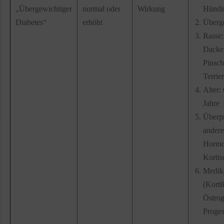
„Übergewichtiger
normal oder
Wirkung
Hündi
Diabetes“
erhöht
Überg
Rasse:
Dacke
Pinsch
Terrie
Alter:
Jahre
Überp
andere
Hormo
Kortis
Medik
(Korti
Östrog
Proges