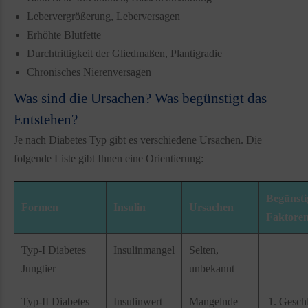
Lebervergrößerung, Leberversagen
Erhöhte Blutfette
Durchtrittigkeit der Gliedmaßen, Plantigradie
Chronisches Nierenversagen
Was sind die Ursachen? Was begünstigt das
Entstehen?
Je nach Diabetes Typ gibt es verschiedene Ursachen. Die
folgende Liste gibt Ihnen eine Orientierung:
Begünsti
Formen
Insulin
Ursachen
Faktore
Typ-I Diabetes
Insulinmangel
Selten,
Jungtier
unbekannt
Typ-II Diabetes
Insulinwert
Mangelnde
Geschl