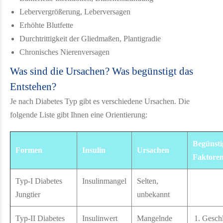
Lebervergrößerung, Leberversagen
Erhöhte Blutfette
Durchtrittigkeit der Gliedmaßen, Plantigradie
Chronisches Nierenversagen
Was sind die Ursachen? Was begünstigt das
Entstehen?
Je nach Diabetes Typ gibt es verschiedene Ursachen. Die
folgende Liste gibt Ihnen eine Orientierung:
Begünsti
Formen
Insulin
Ursachen
Faktore
Typ-I Diabetes
Insulinmangel
Selten,
Jungtier
unbekannt
Typ-II Diabetes
Insulinwert
Mangelnde
Geschl