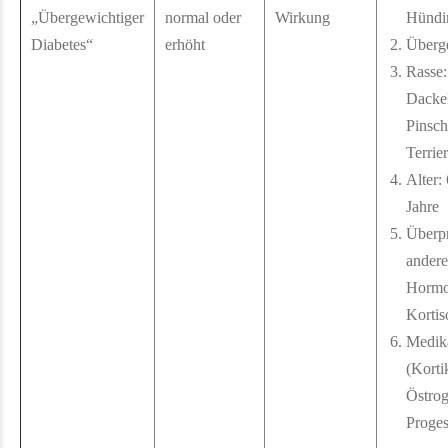
„Übergewichtiger
normal oder
Wirkung
Hündi
Diabetes“
erhöht
Überg
Rasse:
Dacke
Pinsch
Terrie
Alter:
Jahre
Überp
andere
Hormo
Kortis
Medik
(Korti
Östrog
Proges