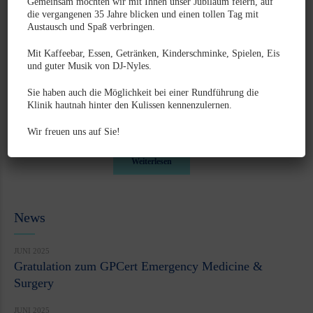
Gemeinsam möchten wir mit Ihnen unser Jubiläum feiern, auf
erforderliche zweite Operation.
die vergangenen 35 Jahre blicken und einen tollen Tag mit
Radio-/Jodtherapie: Hierbei wird radioaktives Jod
Austausch und Spaß verbringen.
verabreicht, das die Schilddrüsenzellen zerstört. Diese
Mit Kaffeebar, Essen, Getränken, Kinderschminke, Spielen, Eis
Therapie unterliegt den jeweiligen rechtlichen
und guter Musik von DJ-Nyles.
Gegebenheiten des Strahlenschutzes. So müssen die Tiere
Sie haben auch die Möglichkeit bei einer Rundführung die
nach einer Behandlung einige Tage in hierfür genehmigten
Klinik hautnah hinter den Kulissen kennenzulernen.
Kliniken verbleiben.
Wir freuen uns auf Sie!
Weiterlesen
News
JUNI 2025
Gratulation zum GPCert Emergency Medicine &
Surgery
JUNI 2025