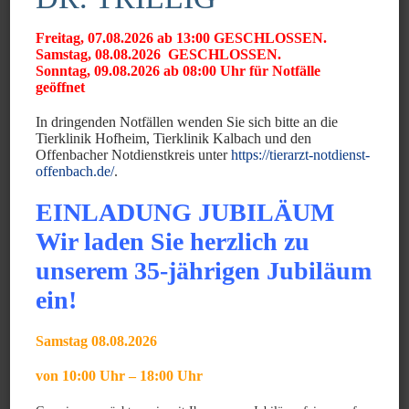
der Sehkraft führen.
Freitag, 07.08.2026 ab 13:00 GESCHLOSSEN.
Samstag, 08.08.2026 GESCHLOSSEN.
Welche Behandlungen gibt es?
Sonntag, 09.08.2026 ab 08:00 Uhr für Notfälle
geöffnet
Es stehen verschiedene Therapien zur Verfügung:
Medikamente: Hier wird ein Hemmstoff verabreicht, der
In dringenden Notfällen wenden Sie sich bitte an die
Tierklinik Hofheim, Tierklinik Kalbach und den
speziell für die Katze zugelassen ist. Die wiederholte
Offenbacher Notdienstkreis unter
https://tierarzt-notdienst-
Blutkontrolle wird in der Klinik durchgeführt und
offenbach.de/
.
ermöglicht so rasch die Einstellung auf eine optimale
EINLADUNG JUBILÄUM
Dosis. Das Medikament wird während der gesamten
Wir laden Sie herzlich zu
Lebensdauer täglich verabreicht. Nach erfolgreicher
unserem 35-jährigen Jubiläum
Einstellung auf die beste Dosis müssen weiterhin
regelmäßig Blutkontrollen durchgeführt werden.
ein!
Chirurgie: Hierbei wird die Schilddrüse entfernt. Dieser
Eingriff kann nur bei zuvor stabilisierten Tieren
Samstag 08.08.2026
durchgeführt werden. Mögliche Risiken sind die
von 10:00 Uhr – 18:00 Uhr
Schädigungen der Nebenschilddrüse oder eine