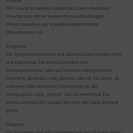
Ursache:
Die Ursache ist meistens idiopathisch (ohne erkennbare
Ursache) oder tritt bei anderen Nervenerkrankungen
(Polyneuropathie) und Schilddrüsenunterfunktion
(Hypothyreose) auf.
Symptome:
Die Symptome entwickeln sich allmählich und verschlechtern
sich zunehmend. Die ersten Anzeichen sind
Leistungsschwäche, laute und röchelnde Atemgeräusche,
Heiserkeit, das Bellen wirkt stimmlos oder im Ton höher. In
schweren Fällen tritt rasche Erschöpfung ein, das
Atemgeräusch wirkt „fiepend“ und die betroffenen Tier
können aufgrund der Atemnot nur noch sehr kurze Strecken
gehen.
Diagnose:
Die Symptome sind sehr charakteristisch und oft schon durch