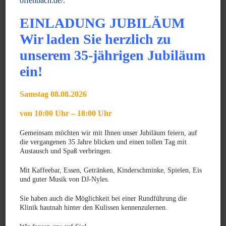
offenbach.de/
.
werden. Auch der normale Schluckmechanismus ist – wie vor
EINLADUNG JUBILÄUM
der Operation – eingeschränkt und es besteht das Risiko des
Wir laden Sie herzlich zu
Verschluckens. Daher ist das Schwimmen in Gewässern zu
unserem 35-jährigen Jubiläum
vermeiden.
Zur Entlastung sollten betroffene Tier ein Brustgeschirr (kein
ein!
Halsband) tragen und das Futter in einer höheren
Napfposition erhalten.
Samstag 08.08.2026
von 10:00 Uhr – 18:00 Uhr
Gemeinsam möchten wir mit Ihnen unser Jubiläum feiern, auf
die vergangenen 35 Jahre blicken und einen tollen Tag mit
Austausch und Spaß verbringen.
Weiterlesen
Mit Kaffeebar, Essen, Getränken, Kinderschminke, Spielen, Eis
und guter Musik von DJ-Nyles.
News
Sie haben auch die Möglichkeit bei einer Rundführung die
Klinik hautnah hinter den Kulissen kennenzulernen.
JUNI 2025