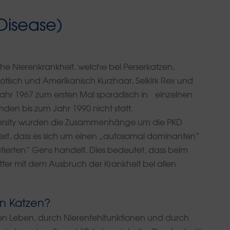
Disease)
iche Nierenkrankheit, welche bei Perserkatzen,
xotisch und Amerikanisch Kurzhaar, Selkirk Rex und
ahr 1967 zum ersten Mal sporadisch in einzelnen
nden bis zum Jahr 1990 nicht statt.
versity wurden die Zusammenhänge um die PKD
 fest, dass es sich um einen „autosomal dominanten“
ierten“ Gens handelt. Dies bedeutet, dass beim
ter mit dem Ausbruch der Krankheit bei allen
en Katzen?
eren Leben, durch Nierenfehlfunktionen und durch