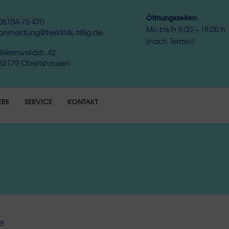
Öffnungszeiten:
06104-75 470
Mo bis Fr 9:00 – 18:00 h
anmeldung@tierklinik-trillig.de
(nach Termin)
Birkenwaldstr. 42
63179 Obertshausen
ERE
SERVICE
KONTAKT
e