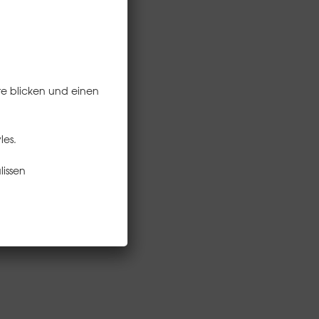
e blicken und einen
les.
lissen