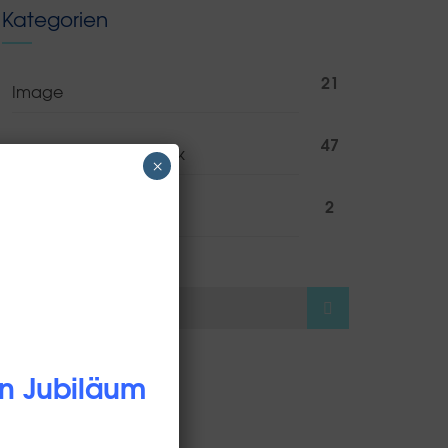
Kategorien
21
Image
47
Neues aus der Tierklinik
×
2
Veranstaltungen
en Jubiläum