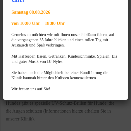
man mit der Therapie aufhört, kommt es wieder zu einem
Rezidiv (Wiederauftreten). Es ist also eine konsequente,
Samstag 08.08.2026
regelmäßige und lebenslange Therapie nötig !
von 10:00 Uhr – 18:00 Uhr
Wie sind die Chancen?
Gemeinsam möchten wir mit Ihnen unser Jubiläum feiern, auf
die vergangenen 35 Jahre blicken und einen tollen Tag mit
Wird die Erkrankung regelmäßig und konsequent mit
Austausch und Spaß verbringen.
wirksamen Medikamenten behandelt, ist die Prognose als
Mit Kaffeebar, Essen, Getränken, Kinderschminke, Spielen, Eis
günstig einzustufen.
und guter Musik von DJ-Nyles.
Der Besitzer muss das Auge gut beobachten und darauf
Sie haben auch die Möglichkeit bei einer Rundführung die
Klinik hautnah hinter den Kulissen kennenzulernen.
achten den Hund aus der Sonne zu halten, da der kurzwellige
Anteil der UV-Strahlung nachgewiesen akute
Wir freuen uns auf Sie!
Entzündungsschübe auslösen kann. Je nach Gemüt des
Hundes gibt es spezielle UV-Schutz-Brillen für Hunde, die
die Augen schützen (Informationen hierzu erhalten Sie in
unserer Klinik).