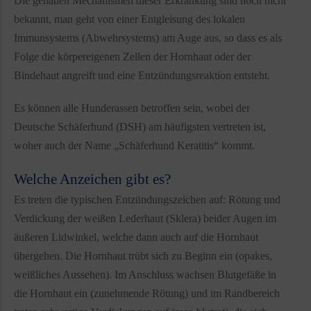
Die genauen Mechanismen dieser Erkrankung sind noch nicht
bekannt, man geht von einer Entgleisung des lokalen
Immunsystems (Abwehrsystems) am Auge aus, so dass es als
Folge die körpereigenen Zellen der Hornhaut oder der
Bindehaut angreift und eine Entzündungsreaktion entsteht.
Es können alle Hunderassen betroffen sein, wobei der
Deutsche Schäferhund (DSH) am häufigsten vertreten ist,
woher auch der Name „Schäferhund Keratitis“ kommt.
Welche Anzeichen gibt es?
Es treten die typischen Entzündungszeichen auf: Rötung und
Verdickung der weißen Lederhaut (Sklera) beider Augen im
äußeren Lidwinkel, welche dann auch auf die Hornhaut
übergehen. Die Hornhaut trübt sich zu Beginn ein (opakes,
weißliches Aussehen). Im Anschluss wachsen Blutgefäße in
die Hornhaut ein (zunehmende Rötung) und im Randbereich