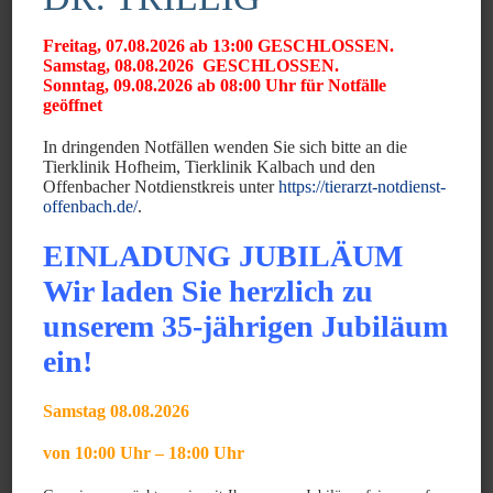
der Sehkraft führen.
Freitag, 07.08.2026 ab 13:00 GESCHLOSSEN.
Samstag, 08.08.2026 GESCHLOSSEN.
Welche Behandlungen gibt es?
Sonntag, 09.08.2026 ab 08:00 Uhr für Notfälle
geöffnet
Es stehen verschiedene Therapien zur Verfügung:
Medikamente: Hier wird ein Hemmstoff verabreicht, der
In dringenden Notfällen wenden Sie sich bitte an die
Tierklinik Hofheim, Tierklinik Kalbach und den
speziell für die Katze zugelassen ist. Die wiederholte
Offenbacher Notdienstkreis unter
https://tierarzt-notdienst-
Blutkontrolle wird in der Klinik durchgeführt und
offenbach.de/
.
ermöglicht so rasch die Einstellung auf eine optimale
EINLADUNG JUBILÄUM
Dosis. Das Medikament wird während der gesamten
Wir laden Sie herzlich zu
Lebensdauer täglich verabreicht. Nach erfolgreicher
unserem 35-jährigen Jubiläum
Einstellung auf die beste Dosis müssen weiterhin
regelmäßig Blutkontrollen durchgeführt werden.
ein!
Chirurgie: Hierbei wird die Schilddrüse entfernt. Dieser
Eingriff kann nur bei zuvor stabilisierten Tieren
Samstag 08.08.2026
durchgeführt werden. Mögliche Risiken sind die
von 10:00 Uhr – 18:00 Uhr
Schädigungen der Nebenschilddrüse oder eine