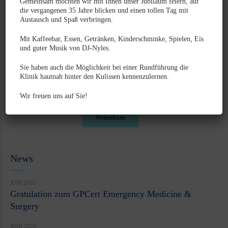
Gemeinsam möchten wir mit Ihnen unser Jubiläum feiern, auf
erforderliche zweite Operation.
die vergangenen 35 Jahre blicken und einen tollen Tag mit
Radio-/Jodtherapie: Hierbei wird radioaktives Jod
Austausch und Spaß verbringen.
verabreicht, das die Schilddrüsenzellen zerstört. Diese
Mit Kaffeebar, Essen, Getränken, Kinderschminke, Spielen, Eis
Therapie unterliegt den jeweiligen rechtlichen
und guter Musik von DJ-Nyles.
Gegebenheiten des Strahlenschutzes. So müssen die Tiere
Sie haben auch die Möglichkeit bei einer Rundführung die
nach einer Behandlung einige Tage in hierfür genehmigten
Klinik hautnah hinter den Kulissen kennenzulernen.
Kliniken verbleiben.
Wir freuen uns auf Sie!
Weiterlesen
News
JUNI 2025
Gratulation zum GPCert Emergency Medicine &
Surgery
JUNI 2025