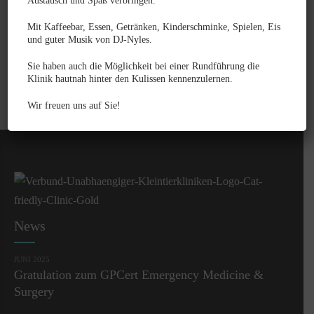
Austausch und Spaß verbringen.
Oberärztin für Dermatologie
Zusatzbezeichnung Dermatologie
Mit Kaffeebar, Essen, Getränken, Kinderschminke, Spielen, Eis
und guter Musik von DJ-Nyles.
Mitgliedschaften:
DGVD – Deutsche Gesellschaft für Veterinärdermatologie
Sie haben auch die Möglichkeit bei einer Rundführung die
Klinik hautnah hinter den Kulissen kennenzulernen.
ESVD – European Society Veterinary Dermatology
Wir freuen uns auf Sie!
News
JUNI 2025
Gratulation zum GPCert Emergency Medicine &
Surgery