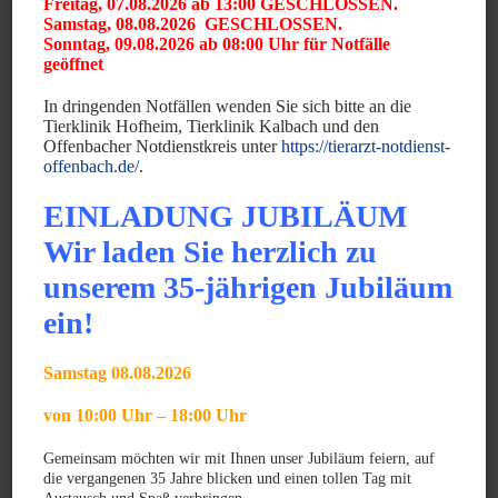
Freitag, 07.08.2026 ab 13:00 GESCHLOSSEN.
Oberärztin Dermatologie
Samstag, 08.08.2026 GESCHLOSSEN.
Sonntag, 09.08.2026 ab 08:00 Uhr für Notfälle
Zusatzbezeichnung Dermatologie
geöffnet
In dringenden Notfällen wenden Sie sich bitte an die
Spezielle Arbeitsgebiete:
Tierklinik Hofheim, Tierklinik Kalbach und den
Offenbacher Notdienstkreis unter
https://tierarzt-notdienst-
offenbach.de/
.
Dermatologie
Innere Medizin
EINLADUNG JUBILÄUM
Heimtiere
Wir laden Sie herzlich zu
Werdegang:
unserem 35-jährigen Jubiläum
ein!
Staatsexamen zur Tiermedizinischen Fachangestellten
Studium der Tiermedizin und Examen an der UNI Giessen
Samstag 08.08.2026
2006 Approbation
2006 – 2009 Tierärztin in der Tierklinik Birkenfeld, Dr.
von 10:00 Uhr – 18:00 Uhr
Koch
Gemeinsam möchten wir mit Ihnen unser Jubiläum feiern, auf
Seit 2009 in der Klinik tätig
die vergangenen 35 Jahre blicken und einen tollen Tag mit