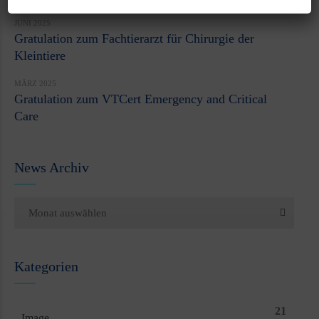
JUNI 2025
Gratulation zum Fachtierarzt für Chirurgie der
Kleintiere
MÄRZ 2025
Gratulation zum VTCert Emergency and Critical
Care
News Archiv
Monat auswählen
Kategorien
21
Image