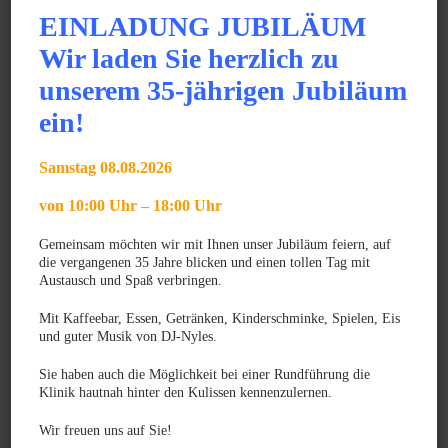
EINLADUNG JUBILÄUM
Da die Reaktion physiologisch ist, muss man sich darüber
Wir laden Sie herzlich zu
bewusst werden, dass es zu Rückfällen kommen kann und
unserem 35-jährigen Jubiläum
eine mehrmalige Therapie nötig ist.
ein!
Wie sind die Chancen?
Sehr gut, in der Regel heilt diese „Erkrankung“ mit spätestens
Samstag 08.08.2026
im 4. Lebensjahr aus.
von 10:00 Uhr – 18:00 Uhr
Gemeinsam möchten wir mit Ihnen unser Jubiläum feiern, auf
die vergangenen 35 Jahre blicken und einen tollen Tag mit
Weiterlesen
Austausch und Spaß verbringen.
Mit Kaffeebar, Essen, Getränken, Kinderschminke, Spielen, Eis
und guter Musik von DJ-Nyles.
News
Sie haben auch die Möglichkeit bei einer Rundführung die
Klinik hautnah hinter den Kulissen kennenzulernen.
JUNI 2025
Gratulation zum GPCert Emergency Medicine &
Wir freuen uns auf Sie!
Surgery